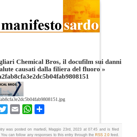
liari Chemical Bros, il docufilm sui danni
salute causati dalla filiera del fluoro
»
a2fab8cfa3e2dc5b04fab9808151
fab8cfa3e2dc5b04fab9808151.jpg
Facebook
Twitter
Email
WhatsApp
Condividi
ntry was posted on martedì, Maggio 23rd, 2023 at 07:45 and is filed
 You can follow any responses to this entry through the
RSS 2.0
feed.