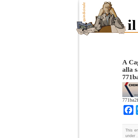
A Cag
alla 
771b
771ba2
This e
under .