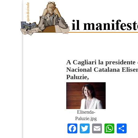
A Cagliari la presidente
Nacional Catalana Elise
Paluzie,
Elisenda-
Paluzie.jpg
Facebook
Twitter
Email
What
Co