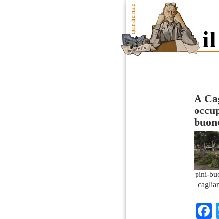
A Cag
occup
buon
pini-b
caglia