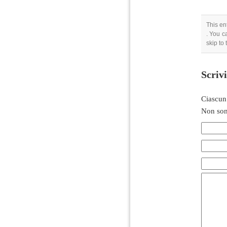
This en
. You c
skip to
Scriv
Ciascun
Non son