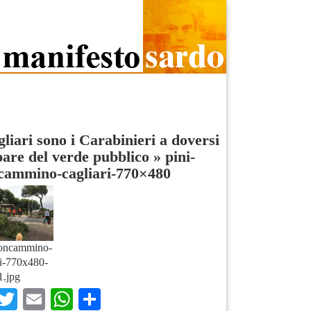
liari sono i Carabinieri a doversi
are del verde pubblico
»
pini-
cammino-cagliari-770×480
uoncammino-
ri-770x480-
1.jpg
Facebook
Twitter
Email
WhatsApp
Condividi