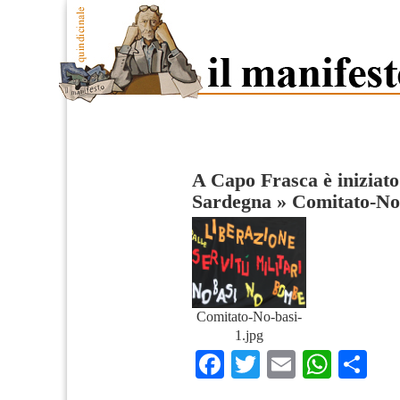
A Capo Frasca è iniziato 
Sardegna
»
Comitato-No
Comitato-No-basi-
1.jpg
Facebook
Twitter
Email
What
Co