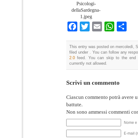
Psicologi-
dellaSardegna-
1.jpeg
Facebook
Twitter
Email
What
Co
This entry was posted on mercoledì, S
filed under . You can follow any resp
2.0
feed. You can skip to the end 
currently not allowed.
Scrivi un commento
Ciascun commento potrà avere u
battute.
Non sono ammessi commenti con
Nome e 
E-mail (