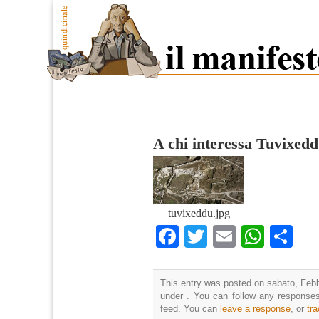
A chi interessa Tuvixed
tuvixeddu.jpg
Facebook
Twitter
Email
What
Co
This entry was posted on sabato, Febbr
under . You can follow any responses
feed. You can
leave a response
, or
tr