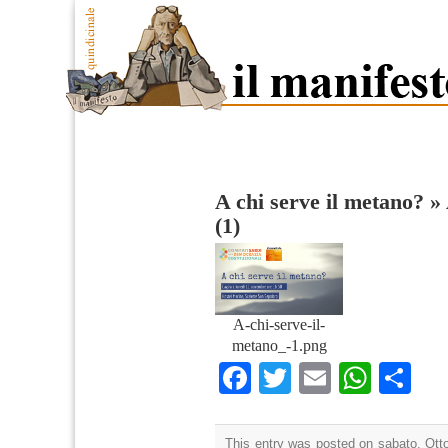
A chi serve il metano?
»
(1)
A-chi-serve-il-
metano_-1.png
Facebook
Twitter
Email
What
Co
This entry was posted on sabato, Otto