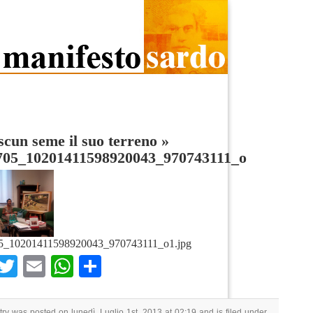
scun seme il suo terreno
»
705_10201411598920043_970743111_o
5_10201411598920043_970743111_o1.jpg
Facebook
Twitter
Email
WhatsApp
Condividi
try was posted on lunedì, Luglio 1st, 2013 at 02:19 and is filed under .