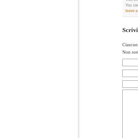
You can
leave 
Scriv
Ciascun
Non son