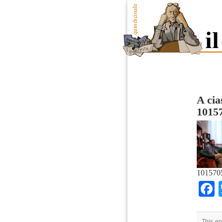
A cia
1015
101570
This en