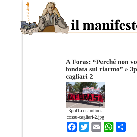
A Foras: “Perché non v
fondata sul riarmo”
»
3p
cagliari-2
3pol1-costantino-
cossu-cagliari-2.jpg
Facebook
Twitter
Email
What
Co