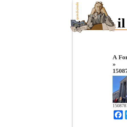
A For
»
1508
150878