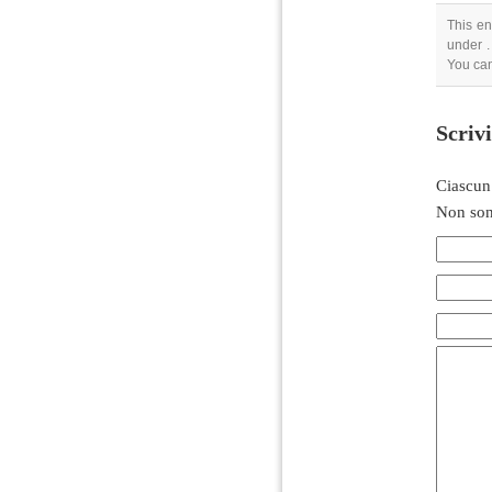
This en
under .
You can
Scriv
Ciascun
Non son