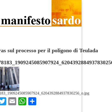
as sul processo per il poligono di Teulada
78183_1909245085907924_620439288493783025
183_1909245085907924_6204392884937830256_o.jpg
Facebook
Twitter
Email
WhatsApp
Condividi