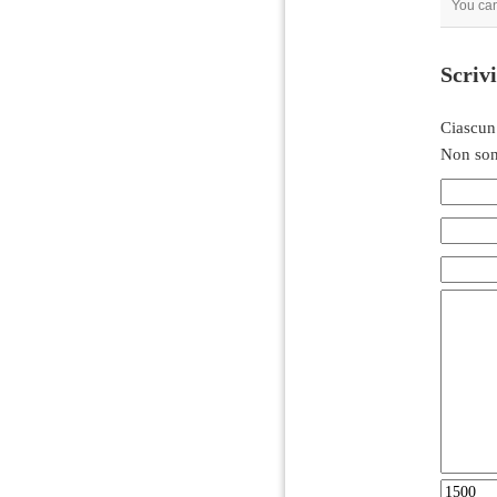
You ca
Scriv
Ciascun
Non son