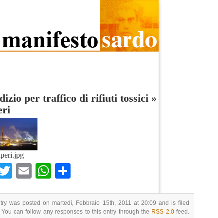
izio per traffico di rifiuti tossici
»
eri
iperi.jpg
Facebook
Twitter
Email
WhatsApp
Condividi
try was posted on martedì, Febbraio 15th, 2011 at 20:09 and is filed
 You can follow any responses to this entry through the
RSS 2.0
feed.