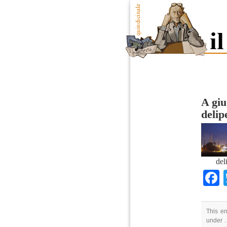
A giud
delip
del
This en
under .