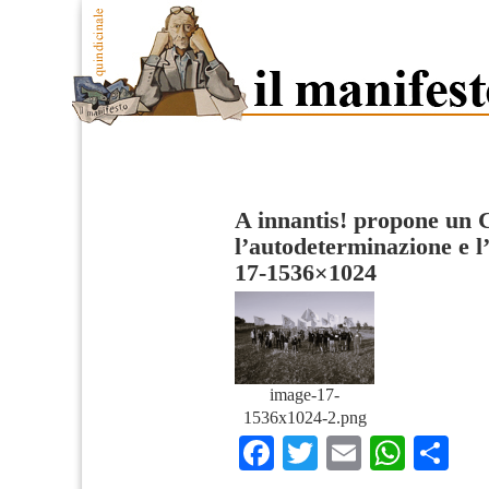
A innantis! propone un
l’autodeterminazione e 
17-1536×1024
image-17-
1536x1024-2.png
Facebook
Twitter
Email
What
Co