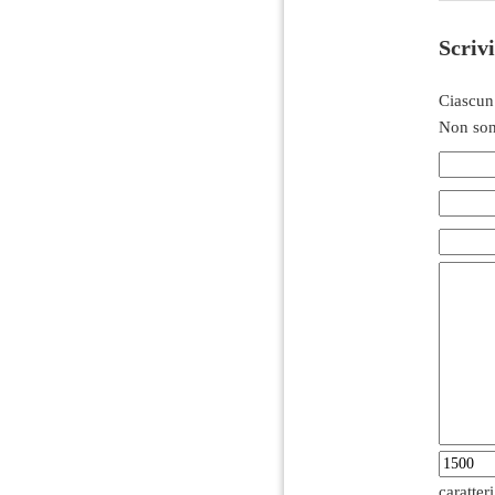
Scriv
Ciascun
Non son
caratter