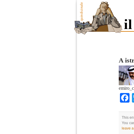
A ist
emiro_c
This en
You can
leave 