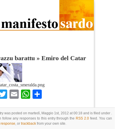
razzu barattu
»
Emiro del Catar
atar_costa_smeralda.png
Facebook
Twitter
Email
WhatsApp
Condividi
try was posted on martedì, Maggio 1st, 2012 at 00:18 and is filed under .
 follow any responses to this entry through the
RSS 2.0
feed. You can
a response
, or
trackback
from your own site.