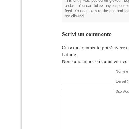
This entry was posted on giovedì, Lug
under . You can follow any responses
feed. You can skip to the end and lea
not allowed.
Scrivi un commento
Ciascun commento potrà avere u
battute.
Non sono ammessi commenti con
Nome e 
E-mail (
Sito We