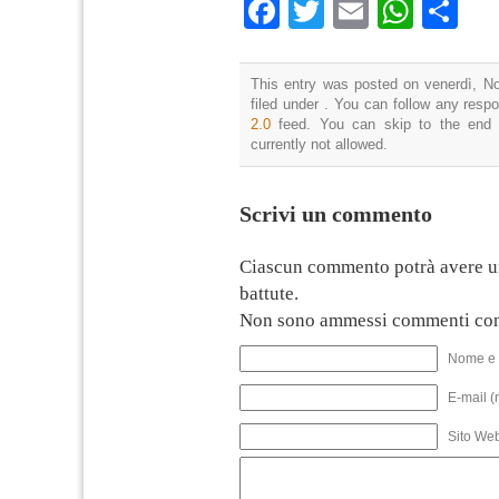
Facebook
Twitter
Email
What
Co
This entry was posted on venerdì, N
filed under . You can follow any resp
2.0
feed. You can skip to the end 
currently not allowed.
Scrivi un commento
Ciascun commento potrà avere u
battute.
Non sono ammessi commenti con
Nome e 
E-mail (
Sito We