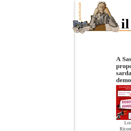
A Sas
propo
sard
democ
Loc
Ricost