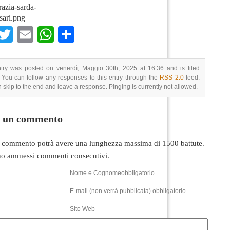
azia-sarda-
sari.png
Facebook
Twitter
Email
WhatsApp
Condividi
ntry was posted on venerdì, Maggio 30th, 2025 at 16:36 and is filed
 You can follow any responses to this entry through the
RSS 2.0
feed.
 skip to the end and leave a response. Pinging is currently not allowed.
i un commento
 commento potrà avere una lunghezza massima di 1500 battute.
o ammessi commenti consecutivi.
Nome e Cognomeobbligatorio
E-mail (non verrà pubblicata) obbligatorio
Sito Web