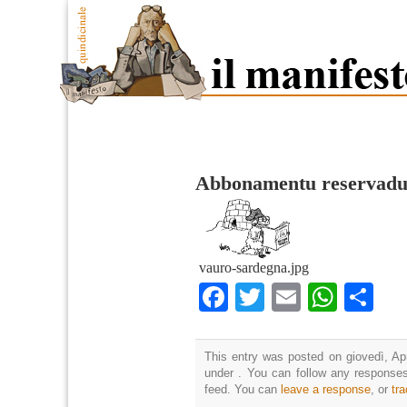
Abbonamentu reservad
vauro-sardegna.jpg
Facebook
Twitter
Email
What
Co
This entry was posted on giovedì, Apr
under . You can follow any responses
feed. You can
leave a response
, or
tr