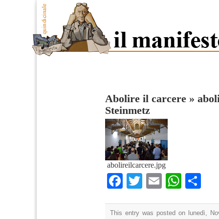
Abolire il carcere
»
abol
Steinmetz
abolireilcarcere.jpg
Facebook
Twitter
Email
What
Co
This entry was posted on lunedì, No