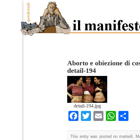
Aborto e obiezione di co
detail-194
detail-194.jpg
Facebook
Twitter
Email
What
Co
This entry was posted on martedì, Ma