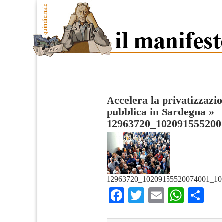
Accelera la privatizzazio
pubblica in Sardegna
»
12963720_102091555200
12963720_10209155520074001_10
Facebook
Twitter
Email
What
Co