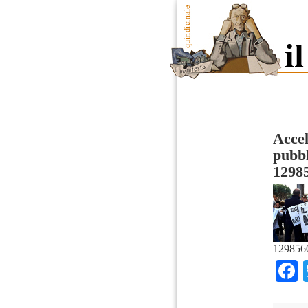
Accel
pubbl
1298
129856