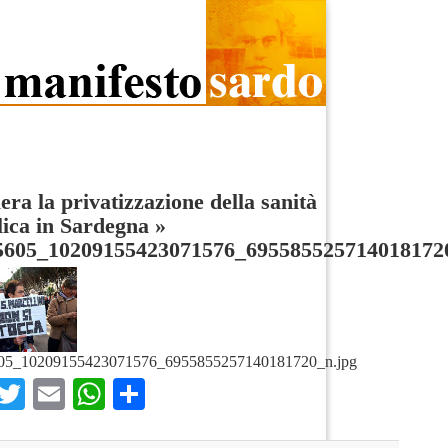
era la privatizzazione della sanità
ica in Sardegna
»
5605_10209155423071576_695585525714018172
05_10209155423071576_6955855257140181720_n.jpg
Facebook
Twitter
Email
WhatsApp
Condividi