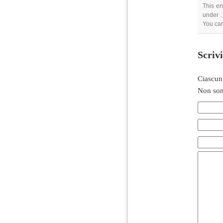
This en
under .
You can
Scriv
Ciascun
Non son