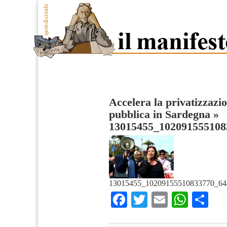
Accelera la privatizzazio
pubblica in Sardegna
»
13015455_102091555108
13015455_10209155510833770_64
Facebook
Twitter
Email
What
Co