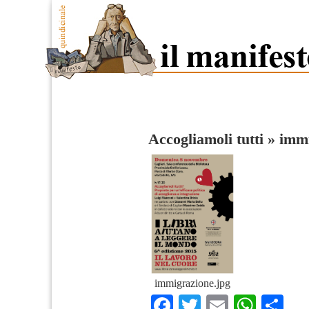
Accogliamoli tutti
»
immi
immigrazione.jpg
Facebook
Twitter
Email
What
Co