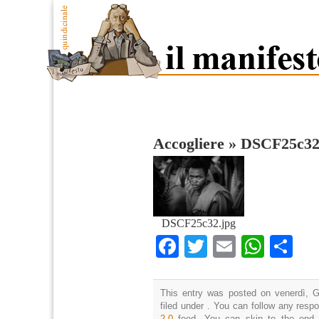
Accogliere
»
DSCF25c3
DSCF25c32.jpg
Facebook
Twitter
Email
What
Co
This entry was posted on venerdì, G
filed under . You can follow any resp
2.0
feed. You can skip to the end 