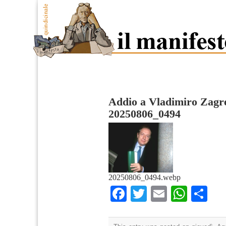
Addio a Vladimiro Zagr
20250806_0494
20250806_0494.webp
Facebook
Twitter
Email
What
Co