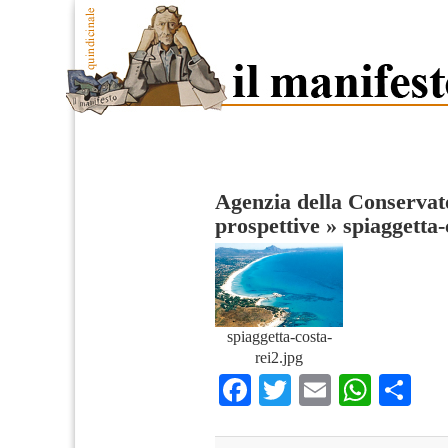
Agenzia della Conservato
prospettive
»
spiaggetta-
spiaggetta-costa-
rei2.jpg
Facebook
Twitter
Email
What
Co