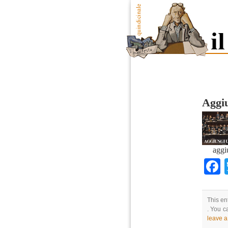
Aggiu
aggi
This en
. You c
leave 