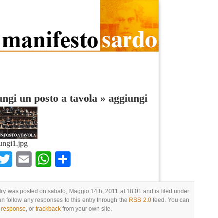
ngi un posto a tavola
»
aggiungi
ungi1.jpg
Facebook
Twitter
Email
WhatsApp
Condividi
try was posted on sabato, Maggio 14th, 2011 at 18:01 and is filed under
an follow any responses to this entry through the
RSS 2.0
feed. You can
a response
, or
trackback
from your own site.