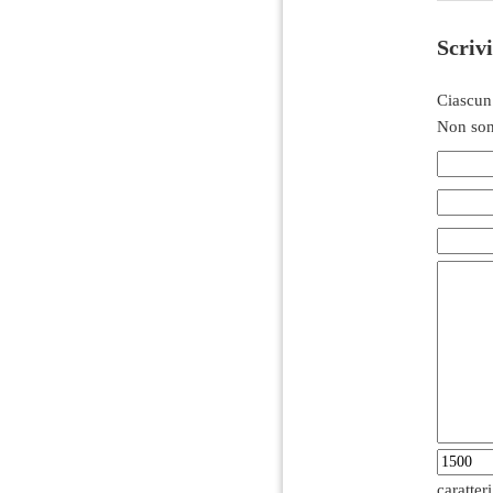
Scriv
Ciascun
Non son
caratter