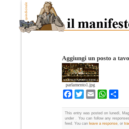
Aggiungi un posto a tavo
parlamento1.jpg
Facebook
Twitter
Email
What
Co
This entry was posted on lunedì, Magg
under . You can follow any responses
feed. You can
leave a response
, or
tr