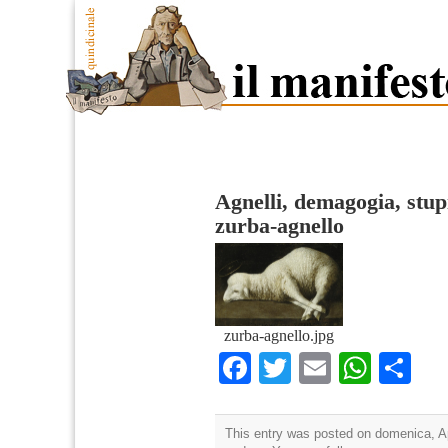
Agnelli, demagogia, stup
zurba-agnello
zurba-agnello.jpg
Facebook
Twitter
Email
What
Co
This entry was posted on domenica, Apr