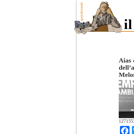
Aias 
dell’
Melo
127155