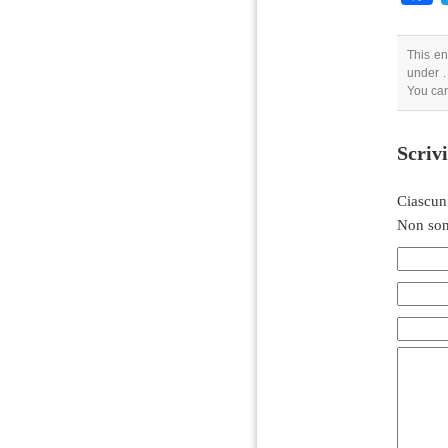
This en
under .
You ca
Scriv
Ciascun
Non son