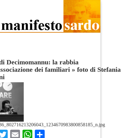
di Decimomannu: la rabbia
associazione dei familiari
»
foto di Stefania
ni
36_802716213206043_1234670983800858185_n.jpg
Facebook
Twitter
Email
WhatsApp
Condividi