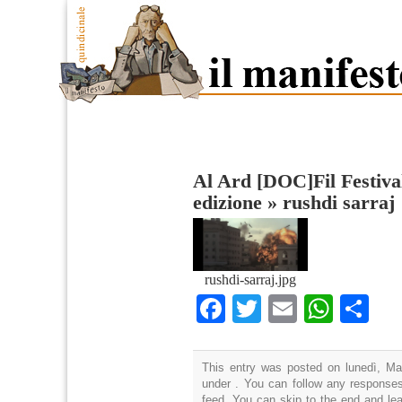
Al Ard [DOC]Fil Festival
edizione
»
rushdi sarraj
rushdi-sarraj.jpg
Facebook
Twitter
Email
What
Co
This entry was posted on lunedì, Mar
under . You can follow any responses
feed. You can skip to the end and lea