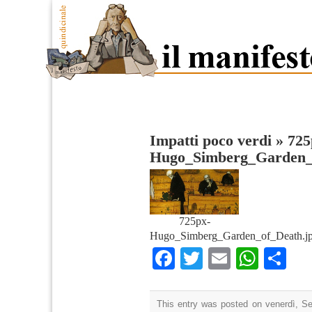
Impatti poco verdi
»
725
Hugo_Simberg_Garden_
725px-
Hugo_Simberg_Garden_of_Death.j
Facebook
Twitter
Email
What
Co
This entry was posted on venerdì, Se