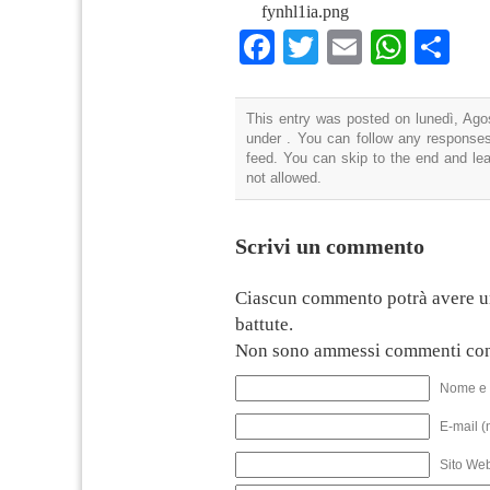
fynhl1ia.png
Facebook
Twitter
Email
What
Co
This entry was posted on lunedì, Agos
under . You can follow any responses
feed. You can skip to the end and lea
not allowed.
Scrivi un commento
Ciascun commento potrà avere u
battute.
Non sono ammessi commenti con
Nome e 
E-mail (
Sito We