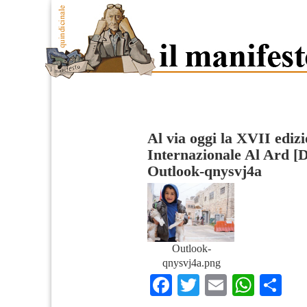
Al via oggi la XVII edizi
Internazionale Al Ard [
Outlook-qnysvj4a
Outlook-
qnysvj4a.png
Facebook
Twitter
Email
What
Co