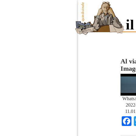
Al vi
Image
Whats
2022-
11.01