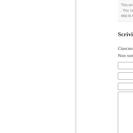
This en
. You c
skip to
Scriv
Ciascun
Non son