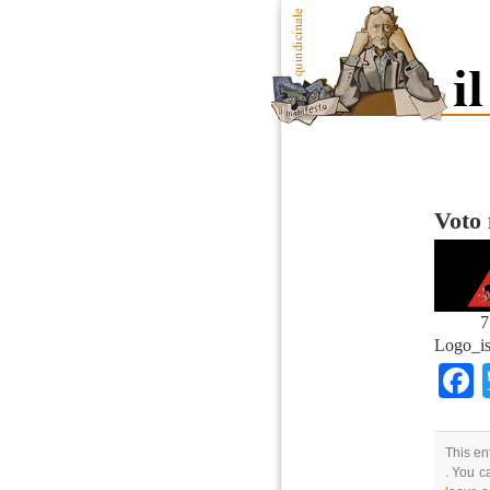
Voto 
7
Logo_is
This en
. You c