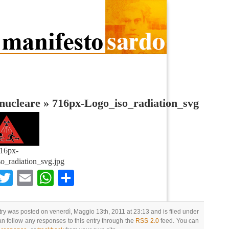
nucleare
»
716px-Logo_iso_radiation_svg
16px-
o_radiation_svg.jpg
Facebook
Twitter
Email
WhatsApp
Condividi
try was posted on venerdì, Maggio 13th, 2011 at 23:13 and is filed under
an follow any responses to this entry through the
RSS 2.0
feed. You can