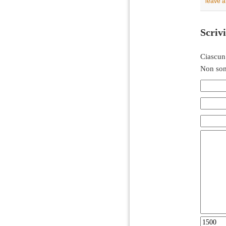
leave 
Scriv
Ciascun
Non son