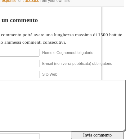
a response
, or
trackback
from your own site.
i un commento
 commento potrà avere una lunghezza massima di 1500 battute.
o ammessi commenti consecutivi.
Nome e Cognomeobbligatorio
E-mail (non verrà pubblicata) obbligatorio
Sito Web