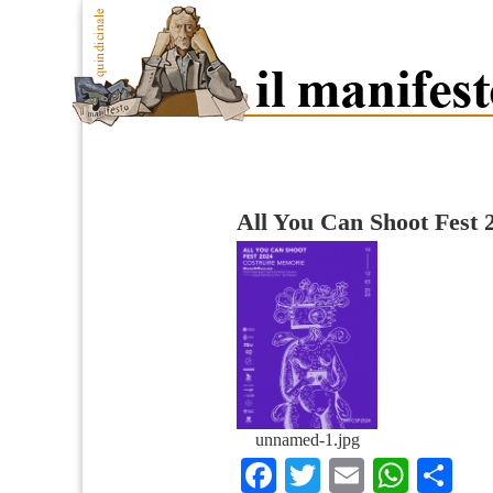
All You Can Shoot Fest 
unnamed-1.jpg
Facebook
Twitter
Email
What
Co