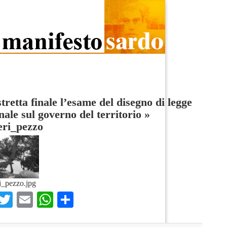
stretta finale l’esame del disegno di legge
nale sul governo del territorio
»
eri_pezzo
ri_pezzo.jpg
Facebook
Twitter
Email
WhatsApp
Condividi