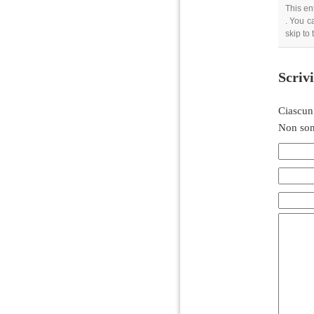
This en
. You c
skip to
Scriv
Ciascun
Non son