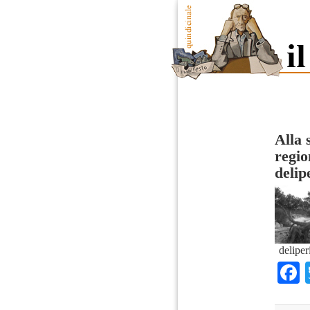
Alla 
regio
delip
delipe