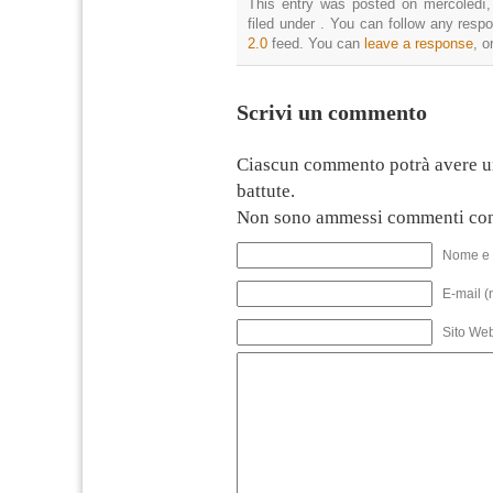
This entry was posted on mercoledì,
filed under . You can follow any resp
2.0
feed. You can
leave a response
, o
Scrivi un commento
Ciascun commento potrà avere u
battute.
Non sono ammessi commenti con
Nome e 
E-mail (
Sito We