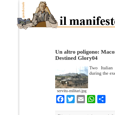
Un altro poligono: Mac
Destined Glory04
Two Italian
during the ex
servitu-militari.jpg
Facebook
Twitter
Email
What
Co