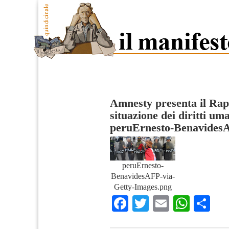
Amnesty presenta il Rap
situazione dei diritti u
peruErnesto-BenavidesA
peruErnesto-
BenavidesAFP-via-
Getty-Images.png
Facebook
Twitter
Email
What
Co