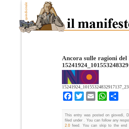
Ancora sulle ragioni de
15241924_101553248329
15241924_10155324832917137_23
Facebook
Twitter
Email
What
Co
This entry was posted on giovedì, D
filed under . You can follow any resp
2.0
feed. You can skip to the end 