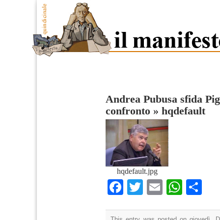
Andrea Pubusa sfida Pig
confronto
»
hqdefault
hqdefault.jpg
Facebook
Twitter
Email
What
Co
This entry was posted on giovedì, D