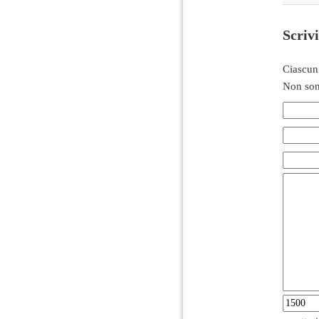
Scriv
Ciascun
Non son