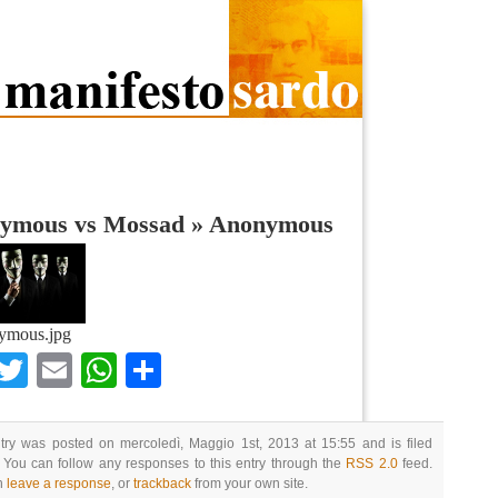
ymous vs Mossad
»
Anonymous
ymous.jpg
Facebook
Twitter
Email
WhatsApp
Condividi
try was posted on mercoledì, Maggio 1st, 2013 at 15:55 and is filed
 You can follow any responses to this entry through the
RSS 2.0
feed.
n
leave a response
, or
trackback
from your own site.