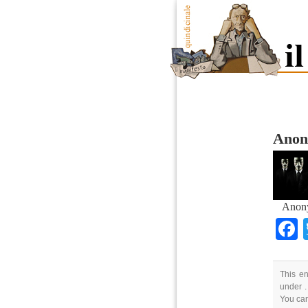
Anon
Anon
This en
under .
You ca