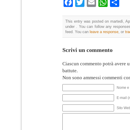
Facebook
Twitter
Email
What
Co
This entry was posted on martedì, Apr
under . You can follow any responses
feed. You can
leave a response
, or
tr
Scrivi un commento
Ciascun commento potrà avere u
battute.
Non sono ammessi commenti con
Nome e 
E-mail (
Sito We