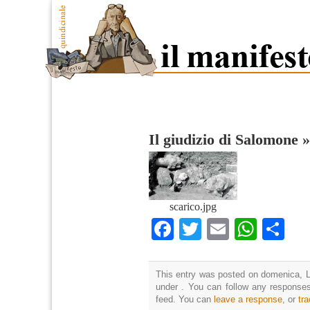
Il giudizio di Salomone
scarico.jpg
Facebook
Twitter
Email
What
Co
This entry was posted on domenica, Lu
under . You can follow any responses
feed. You can
leave a response
, or
tr