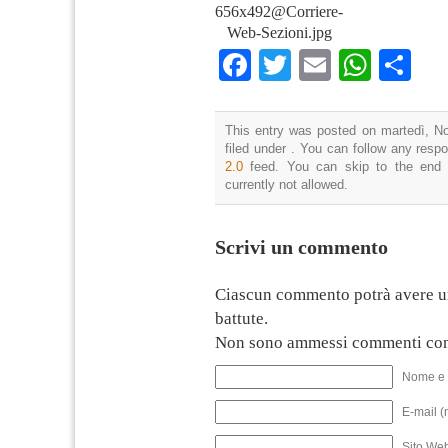
656x492@Corriere-
Web-Sezioni.jpg
Facebook
Twitter
Email
What
Co
This entry was posted on martedì, N
filed under . You can follow any resp
2.0
feed. You can skip to the end 
currently not allowed.
Scrivi un commento
Ciascun commento potrà avere u
battute.
Non sono ammessi commenti con
Nome e 
E-mail (
Sito We