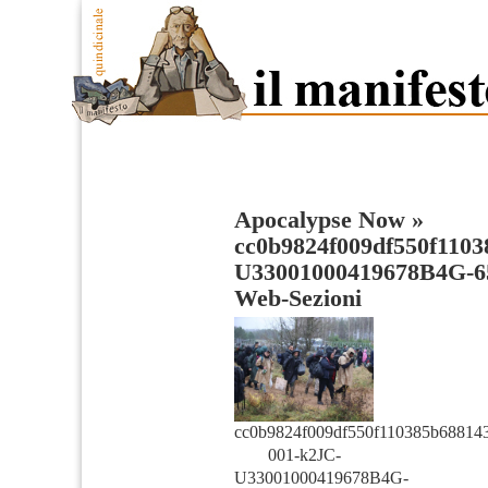
Apocalypse Now
»
cc0b9824f009df550f1103
U33001000419678B4G-6
Web-Sezioni
cc0b9824f009df550f110385b68814
001-k2JC-
U33001000419678B4G-