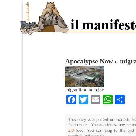
Apocalypse Now
»
migra
migranti-polonia.jpg
Facebook
Twitter
Email
What
Co
This entry was posted on martedì, N
filed under . You can follow any resp
2.0
feed. You can skip to the end 
currently not allowed.