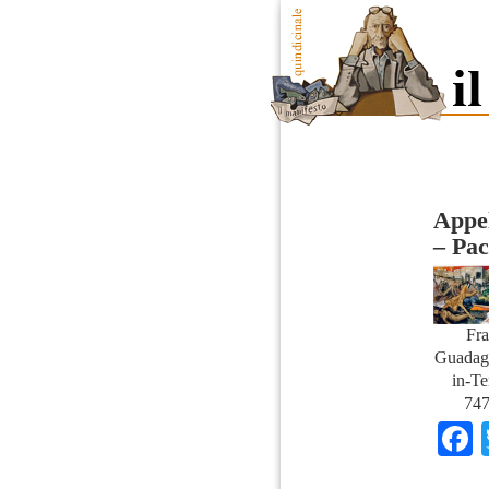
Appel
– Pac
Fra
Guadag
in-Te
747