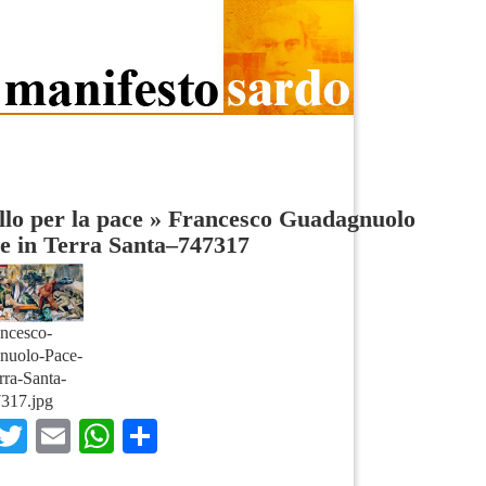
lo per la pace
»
Francesco Guadagnuolo
e in Terra Santa–747317
ncesco-
nuolo-Pace-
rra-Santa-
317.jpg
Facebook
Twitter
Email
WhatsApp
Condividi