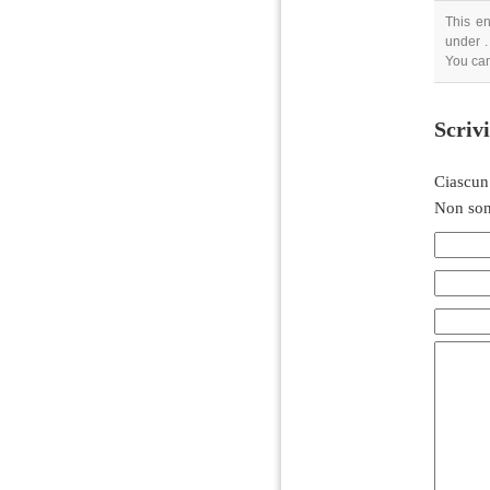
This en
under .
You can
Scriv
Ciascun
Non son