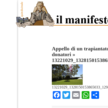
Appello di un trapiantato
donatori
»
13221029_132815015386
13221029_1328150153865033_129
Facebook
Twitter
Email
What
Co