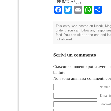
PRIMU-A3.jpg
Facebook
Twitter
Email
What
Co
This entry was posted on lunedì, Magg
under . You can follow any responses
feed. You can skip to the end and lea
not allowed.
Scrivi un commento
Ciascun commento potrà avere u
battute.
Non sono ammessi commenti con
Nome e 
E-mail (
Sito We